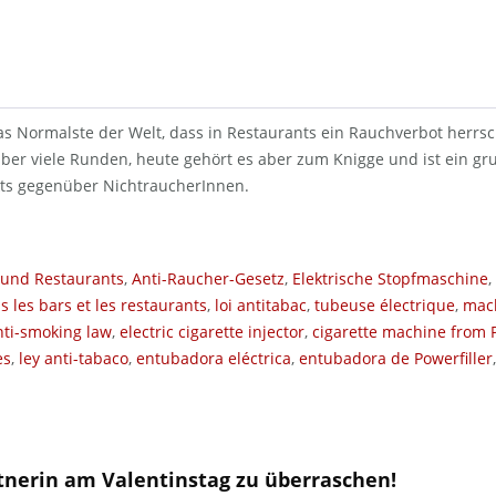
as Normalste der Welt, dass in Restaurants ein Rauchverbot herrs
über viele Runden, heute gehört es aber zum Knigge und ist ein g
ts gegenüber NichtraucherInnen.
 und Restaurants
,
Anti-Raucher-Gesetz
,
Elektrische Stopfmaschine
,
 les bars et les restaurants
,
loi antitabac
,
tubeuse électrique
,
mach
nti-smoking law
,
electric cigarette injector
,
cigarette machine from P
es
,
ley anti-tabaco
,
entubadora eléctrica
,
entubadora de Powerfiller
tnerin am Valentinstag zu überraschen!