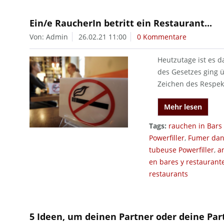
Ein/e RaucherIn betritt ein Restaurant...
Von: Admin
26.02.21 11:00
0 Kommentare
Heutzutage ist es d
des Gesetzes ging 
Zeichen des Respek
Mehr lesen
Tags:
rauchen in Bars
Powerfiller
,
Fumer dans
tubeuse Powerfiller
,
a
en bares y restaurant
restaurants
5 Ideen, um deinen Partner oder deine Par