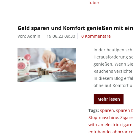
tuber
Geld sparen und Komfort genießen mit ein
Von: Admin
19.06.23 09:30
0 Kommentare
In der heutigen sch
Herausforderung sei
genießen. Wenn Sie
Rauchens verzichte
In diesem Blog erfa
ohne auf Komfort u
Mehr lesen
Tags:
sparen
,
sparen 
Stopfmaschine
,
Zigar
with an electric cigare
entubando
,
ahorrar c