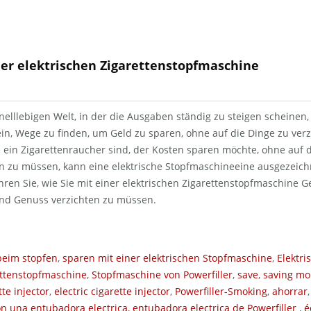
er elektrischen Zigarettenstopfmaschine
nelllebigen Welt, in der die Ausgaben ständig zu steigen scheinen,
n, Wege zu finden, um Geld zu sparen, ohne auf die Dinge zu verzi
 ein Zigarettenraucher sind, der Kosten sparen möchte, ohne auf
n zu müssen, kann eine elektrische Stopfmaschineeine ausgezeich
hren Sie, wie Sie mit einer elektrischen Zigarettenstopfmaschine 
nd Genuss verzichten zu müssen.
beim stopfen
,
sparen mit einer elektrischen Stopfmaschine
,
Elektri
ettenstopfmaschine
,
Stopfmaschine von Powerfiller
,
save
,
saving mo
tte injector
,
electric cigarette injector
,
Powerfiller-Smoking
,
ahorrar
on una entubadora electrica
,
entubadora electrica de Powerfiller
,
é