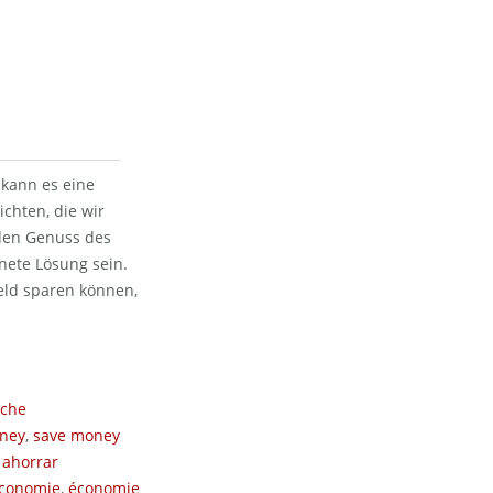
 kann es eine
chten, die wir
 den Genuss des
nete Lösung sein.
Geld sparen können,
sche
ney
,
save money
,
ahorrar
conomie
,
économie