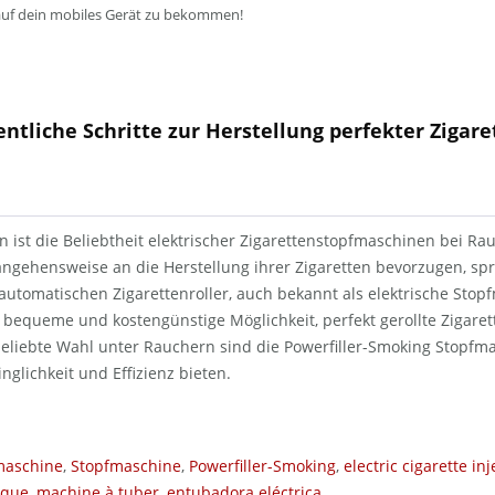
auf dein mobiles Gerät zu bekommen!
ntliche Schritte zur Herstellung perfekter Zigare
en ist die Beliebtheit elektrischer Zigarettenstopfmaschinen bei Ra
ngehensweise an die Herstellung ihrer Zigaretten bevorzugen, sp
automatischen Zigarettenroller, auch bekannt als elektrische Sto
e bequeme und kostengünstige Möglichkeit, perfekt gerollte Zigare
beliebte Wahl unter Rauchern sind die Powerfiller-Smoking Stopfma
nglichkeit und Effizienz bieten.
maschine
,
Stopfmaschine
,
Powerfiller-Smoking
,
electric cigarette inj
ique
,
machine à tuber
,
entubadora eléctrica