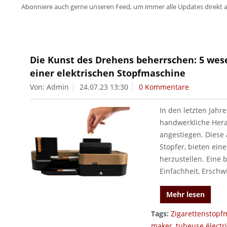
Abonniere auch gerne unseren Feed, um immer alle Updates direkt 
Die Kunst des Drehens beherrschen: 5 wese
einer elektrischen Stopfmaschine
Von: Admin
24.07.23 13:30
0 Kommentare
In den letzten Jahr
handwerkliche Hera
angestiegen. Diese 
Stopfer, bieten ein
herzustellen. Eine 
Einfachheit, Erschwi
Mehr lesen
Tags:
Zigarettenstopf
maker
,
tubeuse électr