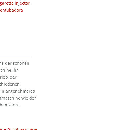
igarette injector
,
entubadora
ens der schönen
chine Ihr
ieb, der
schiedenen
 ein angenehmeres
opfmaschine wie der
eben kann.
ine
,
Stopfmaschine