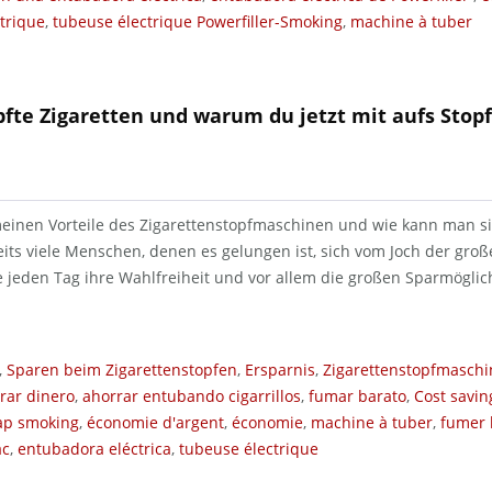
trique
,
tubeuse électrique Powerfiller-Smoking
,
machine à tuber
pfte Zigaretten und warum du jetzt mit aufs Stop
meinen Vorteile des Zigarettenstopfmaschinen und wie kann man s
eits viele Menschen, denen es gelungen ist, sich vom Joch der gr
e jeden Tag ihre Wahlfreiheit und vor allem die großen Sparmöglic
,
Sparen beim Zigarettenstopfen
,
Ersparnis
,
Zigarettenstopfmaschi
rar dinero
,
ahorrar entubando cigarrillos
,
fumar barato
,
Cost savin
ap smoking
,
économie d'argent
,
économie
,
machine à tuber
,
fumer 
ac
,
entubadora eléctrica
,
tubeuse électrique