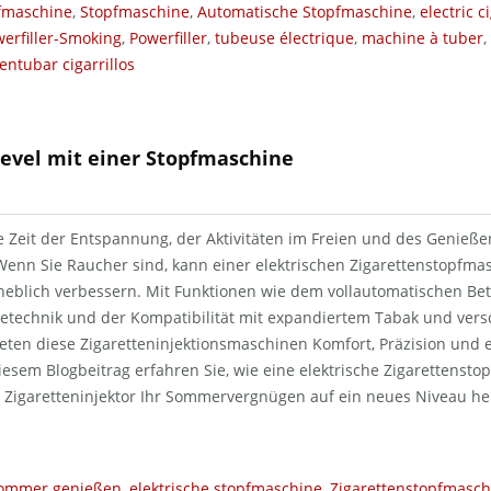
pfmaschine
,
Stopfmaschine
,
Automatische Stopfmaschine
,
electric c
erfiller-Smoking
,
Powerfiller
,
tubeuse électrique
,
machine à tuber
,
ntubar cigarrillos
evel mit einer Stopfmaschine
e Zeit der Entspannung, der Aktivitäten im Freien und des Genieß
enn Sie Raucher sind, kann einer elektrischen Zigarettenstopfmas
eblich verbessern. Mit Funktionen wie dem vollautomatischen Betr
betechnik und der Kompatibilität mit expandiertem Tabak und ver
ieten diese Zigaretteninjektionsmaschinen Komfort, Präzision und
iesem Blogbeitrag erfahren Sie, wie eine elektrische Zigarettenst
g Zigaretteninjektor Ihr Sommervergnügen auf ein neues Niveau h
ommer genießen
,
elektrische stopfmaschine
,
Zigarettenstopfmasch