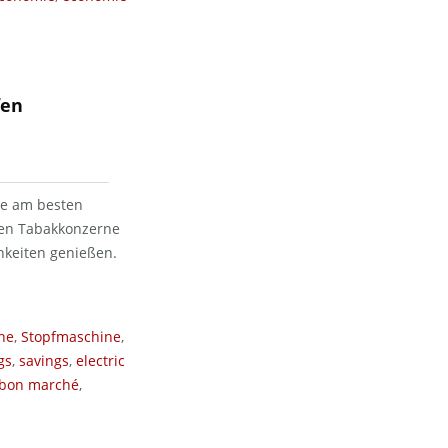
fen
ie am besten
oßen Tabakkonzerne
hkeiten genießen.
ne
,
Stopfmaschine
,
gs
,
savings
,
electric
bon marché
,