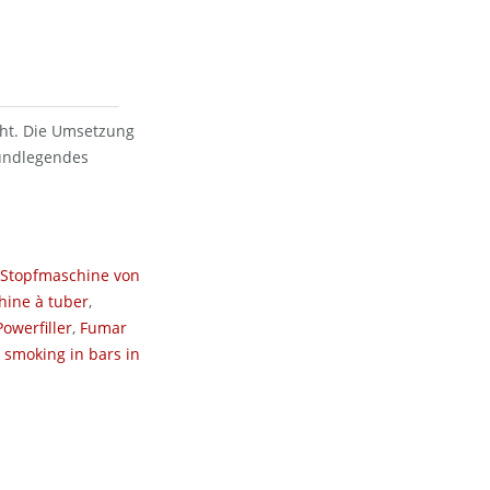
cht. Die Umsetzung
rundlegendes
Stopfmaschine von
ine à tuber
,
owerfiller
,
Fumar
,
smoking in bars in