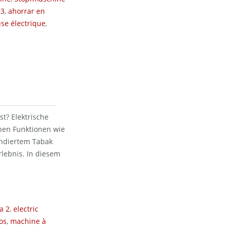
23
,
ahorrar en
se électrique
,
t? Elektrische
chen Funktionen wie
andiertem Tabak
lebnis. In diesem
a 2
,
electric
os
,
machine à