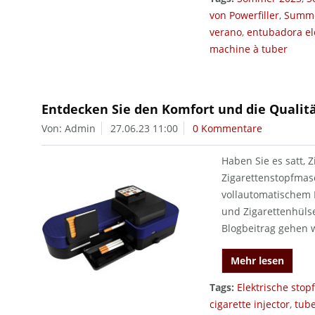
von Powerfiller
,
Summe
verano
,
entubadora el
machine à tuber
Entdecken Sie den Komfort und die Qualit
Von: Admin
27.06.23 11:00
0 Kommentare
Haben Sie es satt, 
Zigarettenstopfmasc
vollautomatischem B
und Zigarettenhülse
Blogbeitrag gehen w
Mehr lesen
Tags:
Elektrische sto
cigarette injector
,
tube