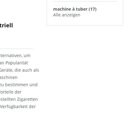
machine à tuber (17)
Alle anzeigen
riell
lternativen, um
an Popularität
eräte, die auch als
maschinen
t zu bestimmen und
orteile der
tellten Zigaretten
Verfügbarkeit der