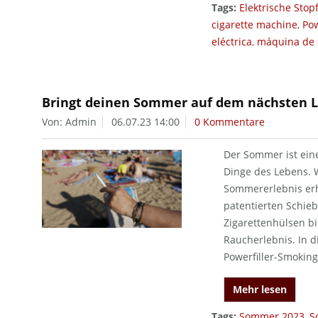
Tags:
Elektrische Sto
cigarette machine
,
Pow
eléctrica
,
máquina de e
Bringt deinen Sommer auf dem nächsten L
Von: Admin
06.07.23 14:00
0 Kommentare
Der Sommer ist ein
Dinge des Lebens. W
Sommererlebnis erh
patentierten Schie
Zigarettenhülsen b
Raucherlebnis. In d
Powerfiller-Smokin
Mehr lesen
Tags:
Sommer 2023
,
S