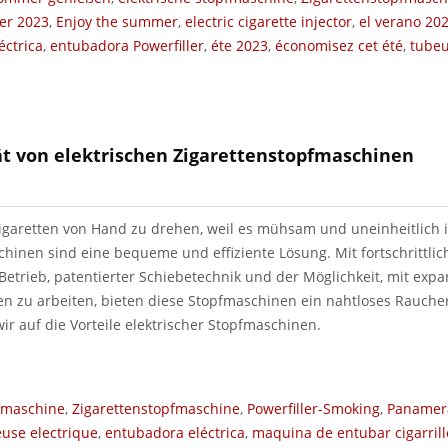
r 2023
,
Enjoy the summer
,
electric cigarette injector
,
el verano 20
éctrica
,
entubadora Powerfiller
,
éte 2023
,
économisez cet été
,
tubeu
ät von elektrischen Zigarettenstopfmaschinen
Zigaretten von Hand zu drehen, weil es mühsam und uneinheitlich is
hinen sind eine bequeme und effiziente Lösung. Mit fortschrittli
etrieb, patentierter Schiebetechnik und der Möglichkeit, mit exp
n zu arbeiten, bieten diese Stopfmaschinen ein nahtloses Raucher
ir auf die Vorteile elektrischer Stopfmaschinen.
pfmaschine
,
Zigarettenstopfmaschine
,
Powerfiller-Smoking
,
Panamer
use electrique
,
entubadora eléctrica
,
maquina de entubar cigarrill