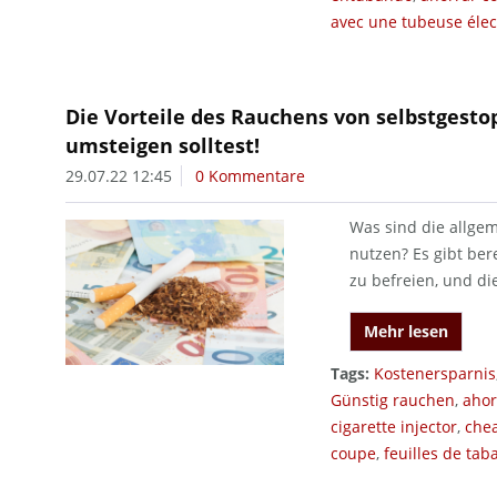
avec une tubeuse élec
Die Vorteile des Rauchens von selbstgesto
umsteigen solltest!
29.07.22 12:45
0 Kommentare
Was sind die allge
nutzen? Es gibt ber
zu befreien, und di
Mehr lesen
Tags:
Kostenersparnis
Günstig rauchen
,
ahor
cigarette injector
,
che
coupe
,
feuilles de tab