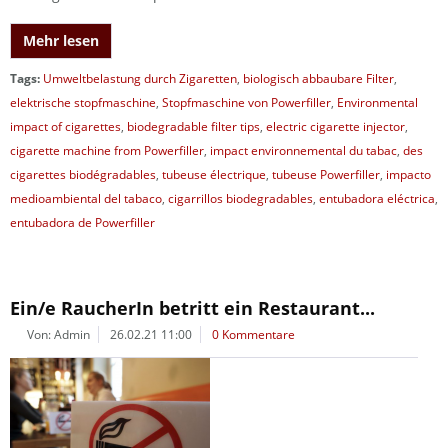
Mehr lesen
Tags:
Umweltbelastung durch Zigaretten
,
biologisch abbaubare Filter
,
elektrische stopfmaschine
,
Stopfmaschine von Powerfiller
,
Environmental
impact of cigarettes
,
biodegradable filter tips
,
electric cigarette injector
,
cigarette machine from Powerfiller
,
impact environnemental du tabac
,
des
cigarettes biodégradables
,
tubeuse électrique
,
tubeuse Powerfiller
,
impacto
medioambiental del tabaco
,
cigarrillos biodegradables
,
entubadora eléctrica
,
entubadora de Powerfiller
Ein/e RaucherIn betritt ein Restaurant...
Von: Admin
26.02.21 11:00
0 Kommentare