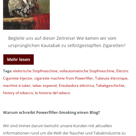
Begleite uns auf dieser Zeitreise! Wie kamen wir vom
ursprünglichen Kautabak zu selbstgestopften Zigaretten?
Mehr lesen
Tags:
elektrische Stopfmaschine
,
vollautomatische Stopfmaschine
,
Electric
Cigarette Injector
,
cigarette machine from Powerfiller
,
Tubeuse électrique
,
machine à tuber
,
tabac expansé
,
Entubadora eléctrica
,
Tabakgeschichte
,
history of tobacco
,
la historia del tabaco
Warum schreibt Powerfiller-Smoking einen Blog?
Wir sind immer darum bemüht unsere Kunden mit aktuellen
Informationen rund um die Welt der Raucher und Tabakindustrie zu