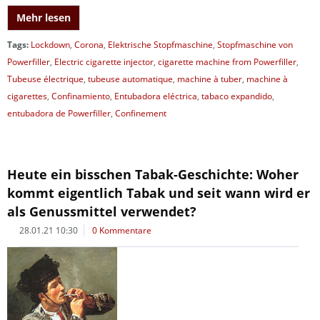
Mehr lesen
Tags:
Lockdown
,
Corona
,
Elektrische Stopfmaschine
,
Stopfmaschine von
Powerfiller
,
Electric cigarette injector
,
cigarette machine from Powerfiller
,
Tubeuse électrique
,
tubeuse automatique
,
machine à tuber
,
machine à
cigarettes
,
Confinamiento
,
Entubadora eléctrica
,
tabaco expandido
,
entubadora de Powerfiller
,
Confinement
Heute ein bisschen Tabak-Geschichte: Woher
kommt eigentlich Tabak und seit wann wird er
als Genussmittel verwendet?
28.01.21 10:30
0 Kommentare