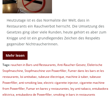
Heutzutage ist es das Normalste der Welt, dass in
Restaurants ein Rauchverbot herrscht. Die Umsetzung des
Gesetzes ging über viele Runden, heute gehört es aber zum
Knigge und ist ein grundlegendes Zeichen des Respekts
gegenüber NichtraucherInnen.
Mehr lesen
Tags:
rauchen in Bars und Restaurants
,
Anti-Raucher-Gesetz
,
Elektrische
Stopfmaschine
,
Stopfmaschine von Powerfiller
,
Fumer dans les bars et les
restaurants
,
loi antitabac
,
tubeuse électrique
,
machine à tuber
,
tubeuse
Powerfiller
,
anti-smoking law
,
electric cigarette injector
,
cigarette machine
from Powerfiller
,
Fumar en bares y restaurantes
,
ley anti-tabaco
,
entubadora
eléctrica
,
entubadora de Powerfiller
,
smoking in bars in restaurants