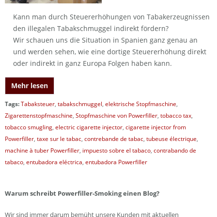
Kann man durch Steuererhöhungen von Tabakerzeugnissen
den illegalen Tabakschmuggel indirekt fördern?
Wir schauen uns die Situation in Spanien ganz genau an
und werden sehen, wie eine dortige Steuererhöhung direkt
oder indirekt in ganz Europa Folgen haben kann.
Mehr lesen
Tags:
Tabaksteuer
,
tabakschmuggel
,
elektrische Stopfmaschine
,
Zigarettenstopfmaschine
,
Stopfmaschine von Powerfiller
,
tobacco tax
,
tobacco smugling
,
electric cigarette injector
,
cigarette injector from
Powerfiller
,
taxe sur le tabac
,
contrebande de tabac
,
tubeuse électrique
,
machine à tuber Powerfiller
,
impuesto sobre el tabaco
,
contrabando de
tabaco
,
entubadora eléctrica
,
entubadora Powerfiller
Warum schreibt Powerfiller-Smoking einen Blog?
Wir sind immer darum bemüht unsere Kunden mit aktuellen