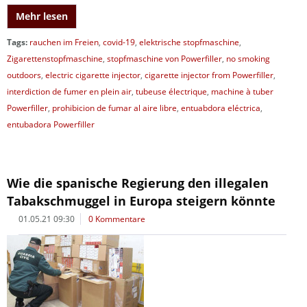
Mehr lesen
Tags:
rauchen im Freien
,
covid-19
,
elektrische stopfmaschine
,
Zigarettenstopfmaschine
,
stopfmaschine von Powerfiller
,
no smoking
outdoors
,
electric cigarette injector
,
cigarette injector from Powerfiller
,
interdiction de fumer en plein air
,
tubeuse électrique
,
machine à tuber
Powerfiller
,
prohibicion de fumar al aire libre
,
entuabdora eléctrica
,
entubadora Powerfiller
Wie die spanische Regierung den illegalen
Tabakschmuggel in Europa steigern könnte
01.05.21 09:30
0 Kommentare