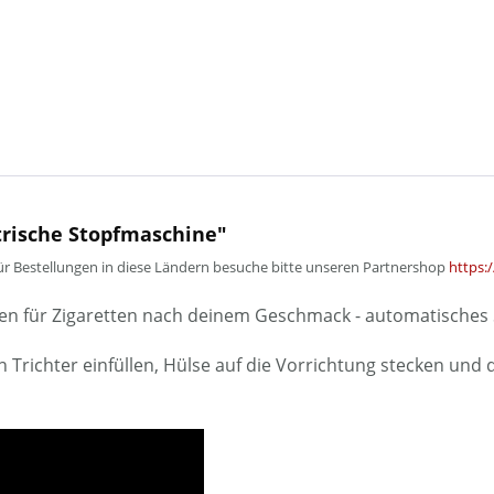
trische Stopfmaschine"
. Für Bestellungen in diese Ländern besuche bitte unseren Partnershop
https:
tufen für Zigaretten nach deinem Geschmack - automatische
Trichter einfüllen, Hülse auf die Vorrichtung stecken und d