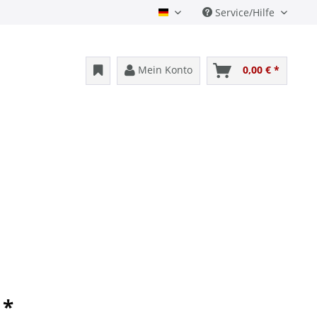
Service/Hilfe
Deutsch
Mein Konto
0,00 € *
 *