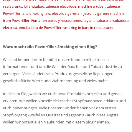
restaurants
,
loi antitabac
,
tubeuse électrique
,
machine à tuber
,
tubeuse
Powerfiller
,
anti-smoking law
,
electric cigarette injector
,
cigarette machine
from Powerfiller
,
Fumar en bares y restaurantes
,
ley anti-tabaco
,
entubadora
eléctrica
,
entubadora de Powerfiller
,
smoking in bars in restaurants
Warum schreibt Powerfiller-Smoking einen Blog?
Wir sind immer darum bemüht unsere Kunden mit aktuellen
Informationen rund um die Welt der Raucher und Tabakindustrie zu
versorgen. Vieles ändert sich. Produkte, gesetzliche Regelungen,
gesellschaftliche Werte und Wahrnehmung und vieles mehr.
In diesem Blog wollen wir euch neue Produkte vorstellen und genau
erklären. Wir wollen Vorteile elektrischer Stopfmaschinen erklären und
euch näher bringen. Viele unserer Kunden haben vor dem ersten
Stopfvorgang Zweifel an Qualität und Ergebnis - auch diese Ängste
wollen wir potentiellen Neukunden mit diesem Blog nehmen.