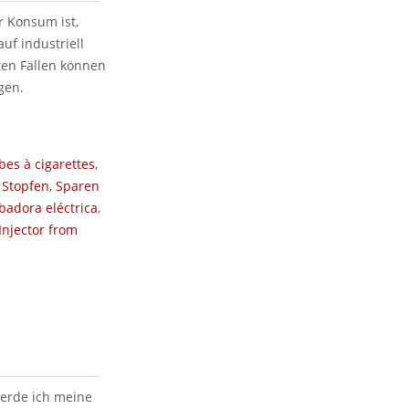
 Konsum ist,
uf industriell
igen Fällen können
gen.
bes à cigarettes
,
 Stopfen
,
Sparen
badora eléctrica
,
Injector from
werde ich meine