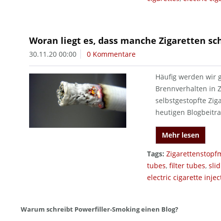
Woran liegt es, dass manche Zigaretten sc
30.11.20 00:00
0 Kommentare
Häufig werden wir 
Brennverhalten in Z
selbstgestopfte Zig
heutigen Blogbeitra
Mehr lesen
Tags:
Zigarettenstopf
tubes
,
filter tubes
,
sli
electric cigarette injec
Warum schreibt Powerfiller-Smoking einen Blog?