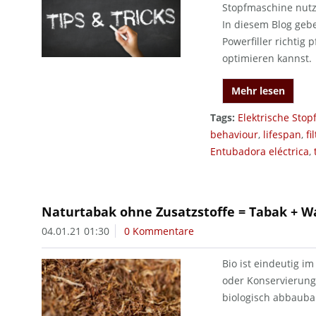
Stopfmaschine nutz
In diesem Blog gebe
Powerfiller richtig
optimieren kannst.
Mehr lesen
Tags:
Elektrische Sto
behaviour
,
lifespan
,
fi
Entubadora eléctrica
,
Naturtabak ohne Zusatzstoffe = Tabak + W
04.01.21 01:30
0 Kommentare
Bio ist eindeutig im
oder Konservierungs
biologisch abbaubar