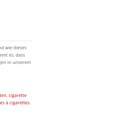
nd wie dieses
mmt es, dass
agen in unserem
ten
,
cigarette
es à cigarettes
,