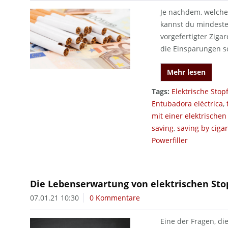
Je nachdem, welche
kannst du mindesten
vorgefertigter Ziga
die Einsparungen so
Mehr lesen
Tags:
Elektrische Sto
Entubadora eléctrica
,
mit einer elektrische
saving
,
saving by ciga
Powerfiller
Die Lebenserwartung von elektrischen St
07.01.21 10:30
0 Kommentare
Eine der Fragen, di