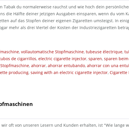
n Tabak du normalerweise rauchst und wie hoch dein persönlicher
s die Hälfte deiner jetzigen Ausgaben einsparen, wenn du vom Ka
retten auf das Stopfen deiner eigenen Zigaretten umsteigst. In ein
gar mehr als drei Viertel der Kosten der Industriezigaretten betra
pfmaschine
,
vollautomatische Stopfmaschine
,
tubeuse électrique
,
tu
tubos de cigarrillos
,
electric cigarette injector
,
sparen
,
sparen beim
n Stopfmaschine
,
ahorrar
,
ahorrar entubando
,
ahorrar con una entu
rette producing
,
saving with an electric cigarette injector
,
Cigarette 
opfmaschinen
e wir oft von unseren Lesern und Kunden erhalten, ist "Wie lange 