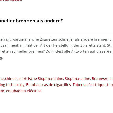
hneller brennen als andere?
gefragt, warum manche Zigaretten schneller als andere brennen u
usammenhang mit der Art der Herstellung der Zigarette steht. Sti
aretten schneller brennen? Du findest alle Antworten auf diese Fr
g.
maschinen
,
elektrische Stopfmaschine
,
Stopfmaschine
,
Brennverhal
ding technology
,
Entubadoras de cigarrillos
,
Tubeuse électrique
,
tub
tor
,
entubadora eléctrica