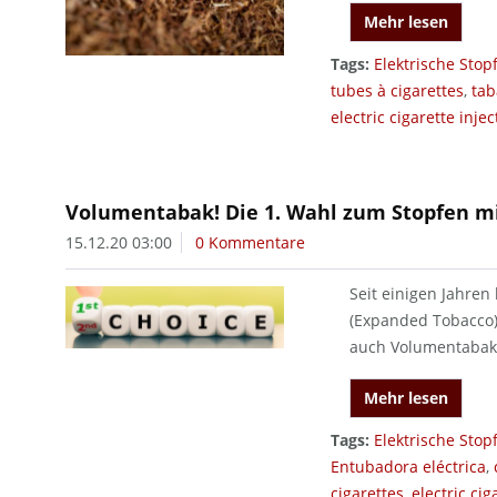
Mehr lesen
Tags:
Elektrische Sto
tubes à cigarettes
,
tab
electric cigarette injec
Volumentabak! Die 1. Wahl zum Stopfen mi
15.12.20 03:00
0 Kommentare
Seit einigen Jahren
(Expanded Tobacco)
auch Volumentabak 
Mehr lesen
Tags:
Elektrische Sto
Entubadora eléctrica
,
cigarettes
,
electric cig