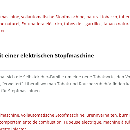
pfmaschine
,
vollautomatische Stopfmaschine
,
natural tobacco
,
tubeu
ac naturel
,
Entubadora eléctrica
,
tubos de cigarrillos
,
tabaco natura
tor
t einer elektrischen Stopfmaschine
 hat sich die Selbstdreher-Familie um eine neue Tabaksorte, den 
, “erweitert”. Überall wo man Tabak und Raucherzubehör finden k
für Stopfmaschinen.
pfmaschine
,
vollautomatische Stopfmaschine
,
Brennverhalten
,
burni
comportamiento de combustión
,
Tubeuse électrique
,
machine à tu
arette injector