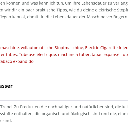
en können und was kann ich tun, um ihre Lebensdauer zu verläng
n wir dir ein paar praktische Tipps, wie du deine elektrische Sto
 pflegen kannst, damit du die Lebensdauer der Maschine verlängern
pfmaschine
,
vollautomatische Stopfmaschine
,
Electric Cigarette Injec
lter tubes
,
Tubeuse électrique
,
machine à tuber
,
tabac expansé
,
tub
tabaco expandido
asser
 Trend. Zu Produkten die nachhaltiger und natürlicher sind, die kei
stoffe enthalten, die organisch und ökologisch sind und die, einm
 sind.