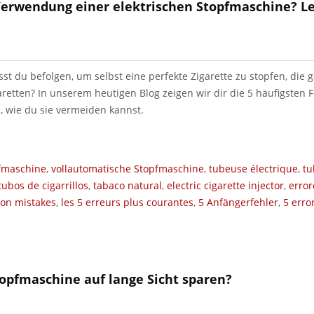
 Verwendung einer elektrischen Stopfmaschine? Le
st du befolgen, um selbst eine perfekte Zigarette zu stopfen, die g
garetten? In unserem heutigen Blog zeigen wir dir die 5 häufigsten
s, wie du sie vermeiden kannst.
pfmaschine
,
vollautomatische Stopfmaschine
,
tubeuse électrique
,
tu
tubos de cigarrillos
,
tabaco natural
,
electric cigarette injector
,
error
n mistakes
,
les 5 erreurs plus courantes
,
5 Anfängerfehler
,
5 erro
topfmaschine auf lange Sicht sparen?