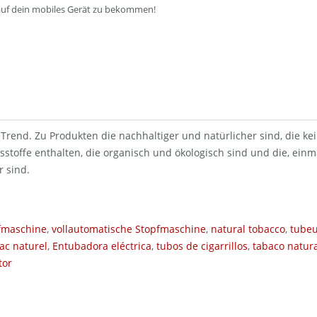
auf dein mobiles Gerät zu bekommen!
 Trend. Zu Produkten die nachhaltiger und natürlicher sind, die kei
stoffe enthalten, die organisch und ökologisch sind und die, einm
 sind.
pfmaschine
,
vollautomatische Stopfmaschine
,
natural tobacco
,
tubeu
ac naturel
,
Entubadora eléctrica
,
tubos de cigarrillos
,
tabaco natura
tor