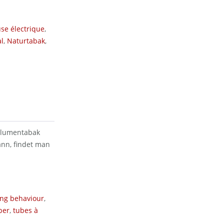
se électrique
,
l
,
Naturtabak
,
Volumentabak
ann, findet man
ng behaviour
,
ber
,
tubes à