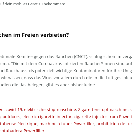
auf dein mobiles Gerät zu bekommen!
hen im Freien verbieten?
ationale Komitee gegen das Rauchen (CNCT), schlug schon im verg
ema. "Die mit dem Coronavirus infizierten Raucher*innen sind au
nd Rauchausstoß potenziell wichtige Kontaminatoren für ihre Umg
a wir wissen, dass das Virus vor allem durch die in die Luft geschl
udien die das belegen, gibt es aber bisher keine.
en
,
covid-19
,
elektrische stopfmaschine
,
Zigarettenstopfmaschine
,
s
g outdoors
,
electric cigarette injector
,
cigarette injector from Powerf
tubeuse électrique
,
machine à tuber Powerfiller
,
prohibicion de fum
entubadora Powerfiller