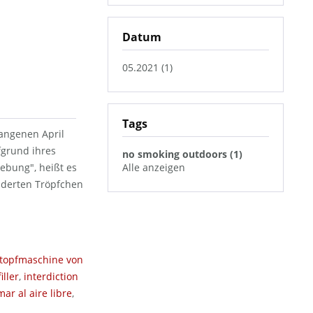
Datum
05.2021 (1)
Tags
angenen April
fgrund ihres
no smoking outdoors (1)
ebung", heißt es
Alle anzeigen
euderten Tröpfchen
topfmaschine von
iller
,
interdiction
ar al aire libre
,