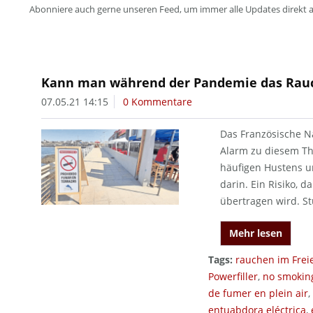
Abonniere auch gerne unseren Feed, um immer alle Updates direkt 
Kann man während der Pandemie das Rauc
07.05.21 14:15
0 Kommentare
Das Französische N
Alarm zu diesem Th
häufigen Hustens u
darin. Ein Risiko, d
übertragen wird. St
Mehr lesen
Tags:
rauchen im Frei
Powerfiller
,
no smokin
de fumer en plein air
,
entuabdora eléctrica
,