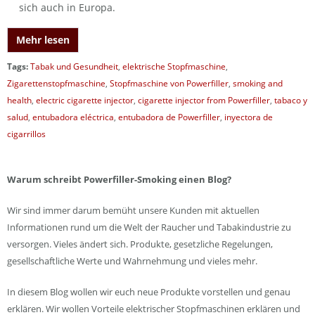
sich auch in Europa.
Mehr lesen
Tags:
Tabak und Gesundheit
,
elektrische Stopfmaschine
,
Zigarettenstopfmaschine
,
Stopfmaschine von Powerfiller
,
smoking and
health
,
electric cigarette injector
,
cigarette injector from Powerfiller
,
tabaco y
salud
,
entubadora eléctrica
,
entubadora de Powerfiller
,
inyectora de
cigarrillos
Warum schreibt Powerfiller-Smoking einen Blog?
Wir sind immer darum bemüht unsere Kunden mit aktuellen
Informationen rund um die Welt der Raucher und Tabakindustrie zu
versorgen. Vieles ändert sich. Produkte, gesetzliche Regelungen,
gesellschaftliche Werte und Wahrnehmung und vieles mehr.
In diesem Blog wollen wir euch neue Produkte vorstellen und genau
erklären. Wir wollen Vorteile elektrischer Stopfmaschinen erklären und