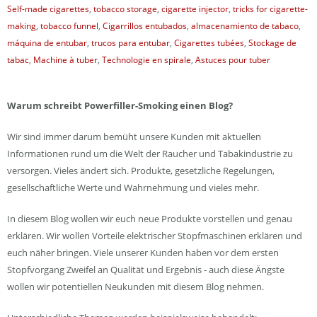
Self-made cigarettes
,
tobacco storage
,
cigarette injector
,
tricks for cigarette-
making
,
tobacco funnel
,
Cigarrillos entubados
,
almacenamiento de tabaco
,
máquina de entubar
,
trucos para entubar
,
Cigarettes tubées
,
Stockage de
tabac
,
Machine à tuber
,
Technologie en spirale
,
Astuces pour tuber
Warum schreibt Powerfiller-Smoking einen Blog?
Wir sind immer darum bemüht unsere Kunden mit aktuellen
Informationen rund um die Welt der Raucher und Tabakindustrie zu
versorgen. Vieles ändert sich. Produkte, gesetzliche Regelungen,
gesellschaftliche Werte und Wahrnehmung und vieles mehr.
In diesem Blog wollen wir euch neue Produkte vorstellen und genau
erklären. Wir wollen Vorteile elektrischer Stopfmaschinen erklären und
euch näher bringen. Viele unserer Kunden haben vor dem ersten
Stopfvorgang Zweifel an Qualität und Ergebnis - auch diese Ängste
wollen wir potentiellen Neukunden mit diesem Blog nehmen.