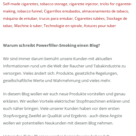
Self-made cigarettes
,
tobacco storage
,
cigarette injector
,
tricks for cigarette-
making
,
tobacco funnel
,
Cigarrillos entubados
,
almacenamiento de tabaco
,
máquina de entubar
,
trucos para entubar
,
Cigarettes tubées
,
Stockage de
tabac
,
Machine à tuber
,
Technologie en spirale
,
Astuces pour tuber
Warum schreibt Powerfiller-Smoking einen Blog?
Wir sind immer darum bemüht unsere Kunden mit aktuellen
Informationen rund um die Welt der Raucher und Tabakindustrie zu
versorgen. Vieles ändert sich. Produkte, gesetzliche Regelungen,
gesellschaftliche Werte und Wahrnehmung und vieles mehr.
In diesem Blog wollen wir euch neue Produkte vorstellen und genau
erklären. Wir wollen Vorteile elektrischer Stopfmaschinen erklären und
euch näher bringen. Viele unserer Kunden haben vor dem ersten
Stopfvorgang Zweifel an Qualität und Ergebnis - auch diese Ängste
wollen wir potentiellen Neukunden mit diesem Blog nehmen.