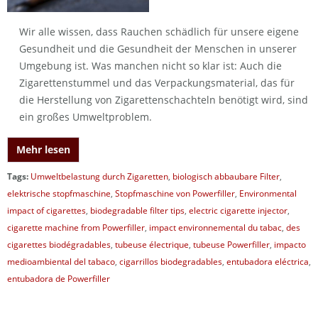
Wir alle wissen, dass Rauchen schädlich für unsere eigene
Gesundheit und die Gesundheit der Menschen in unserer
Umgebung ist. Was manchen nicht so klar ist: Auch die
Zigarettenstummel und das Verpackungsmaterial, das für
die Herstellung von Zigarettenschachteln benötigt wird, sind
ein großes Umweltproblem.
Mehr lesen
Tags:
Umweltbelastung durch Zigaretten
,
biologisch abbaubare Filter
,
elektrische stopfmaschine
,
Stopfmaschine von Powerfiller
,
Environmental
impact of cigarettes
,
biodegradable filter tips
,
electric cigarette injector
,
cigarette machine from Powerfiller
,
impact environnemental du tabac
,
des
cigarettes biodégradables
,
tubeuse électrique
,
tubeuse Powerfiller
,
impacto
medioambiental del tabaco
,
cigarrillos biodegradables
,
entubadora eléctrica
,
entubadora de Powerfiller