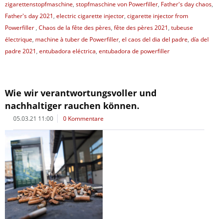
zigarettenstopfmaschine
,
stopfmaschine von Powerfiller
,
Father's day chaos
,
Father's day 2021
,
electric cigarette injector
,
cigarette injector from
Powerfiller
,
Chaos de la fête des pères
,
fête des pères 2021
,
tubeuse
électrique
,
machine à tuber de Powerfiller
,
el caos del dia del padre
,
día del
padre 2021
,
entubadora eléctrica
,
entubadora de powerfiller
Wie wir verantwortungsvoller und
nachhaltiger rauchen können.
05.03.21 11:00
0 Kommentare