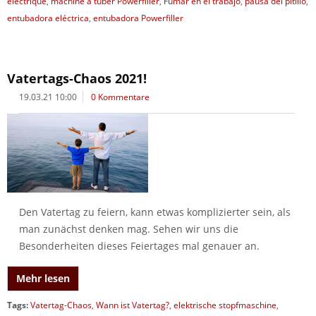
électrique
,
machine à tuber Powerfiller
,
Fumar en el trabajo
,
pausa del pitillo
,
entubadora eléctrica
,
entubadora Powerfiller
Vatertags-Chaos 2021!
19.03.21 10:00
0 Kommentare
Den Vatertag zu feiern, kann etwas komplizierter sein, als
man zunächst denken mag. Sehen wir uns die
Besonderheiten dieses Feiertages mal genauer an.
Mehr lesen
Tags:
Vatertag-Chaos
,
Wann ist Vatertag?
,
elektrische stopfmaschine
,