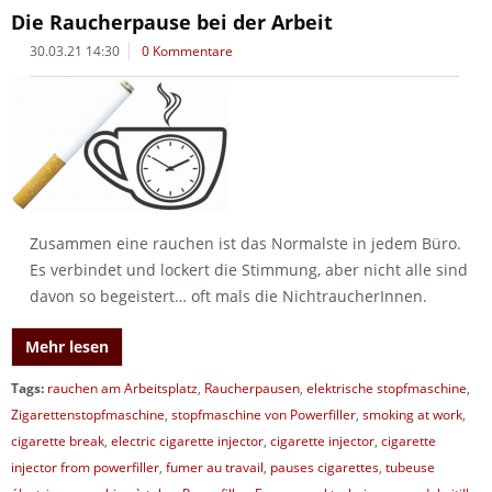
Die Raucherpause bei der Arbeit
30.03.21 14:30
0 Kommentare
Zusammen eine rauchen ist das Normalste in jedem Büro.
Es verbindet und lockert die Stimmung, aber nicht alle sind
davon so begeistert… oft mals die NichtraucherInnen.
Mehr lesen
Tags:
rauchen am Arbeitsplatz
,
Raucherpausen
,
elektrische stopfmaschine
,
Zigarettenstopfmaschine
,
stopfmaschine von Powerfiller
,
smoking at work
,
cigarette break
,
electric cigarette injector
,
cigarette injector
,
cigarette
injector from powerfiller
,
fumer au travail
,
pauses cigarettes
,
tubeuse