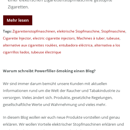
Zigaretten.
Mehr lesen
Tags:
Zigarettenstopfmaschinen
,
elektrische Stopfmaschine
,
Stopfmaschine
,
Cigarette Injector
,
electric cigarette injectors
,
Machines à tuber
,
tubeuse
,
alternative aux cigarettes roulées
,
entubadora eléctrica
,
alternativa a los
cigarrillos liados
,
tubeuse électrique
Warum schreibt Powerfiller-Smoking einen Blog?
Wir sind immer darum bemüht unsere Kunden mit aktuellen
Informationen rund um die Welt der Raucher und Tabakindustrie zu
versorgen. Vieles ändert sich. Produkte, gesetzliche Regelungen,
gesellschaftliche Werte und Wahrnehmung und vieles mehr.
In diesem Blog wollen wir euch neue Produkte vorstellen und genau
erklären. Wir wollen Vorteile elektrischer Stopfmaschinen erklären und