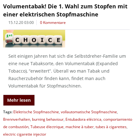
Volumentabak! Die 1. Wahl zum Stopfen mit
einer elektrischen Stopfmaschine
15.12.20 03:00
0 Kommentare
Seit einigen Jahren hat sich die Selbstdreher-Familie um
eine neue Tabaksorte, den Volumentabak (Expanded
Tobacco), “erweitert”. Überall wo man Tabak und
Raucherzubehör finden kann, findet man auch
Volumentabak für Stopfmaschinen.
Mehr lesen
Tags:
Elektrische Stopfmaschine
,
vollautomatische Stopfmaschine
,
Brennverhalten
,
burning behaviour
,
Entubadora eléctrica
,
comportamiento
de combustión
,
Tubeuse électrique
,
machine à tuber
,
tubes à cigarettes
,
electric cigarette injector