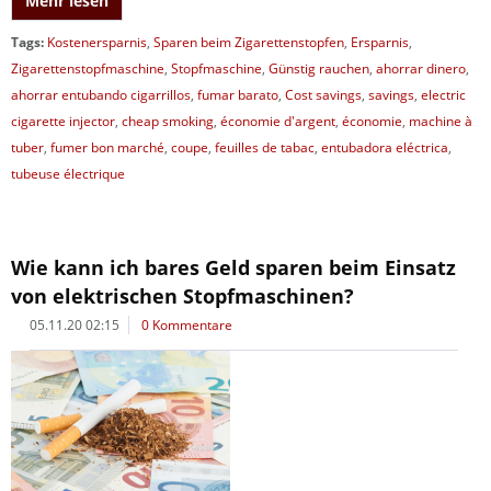
Mehr lesen
Tags:
Kostenersparnis
,
Sparen beim Zigarettenstopfen
,
Ersparnis
,
Zigarettenstopfmaschine
,
Stopfmaschine
,
Günstig rauchen
,
ahorrar dinero
,
ahorrar entubando cigarrillos
,
fumar barato
,
Cost savings
,
savings
,
electric
cigarette injector
,
cheap smoking
,
économie d'argent
,
économie
,
machine à
tuber
,
fumer bon marché
,
coupe
,
feuilles de tabac
,
entubadora eléctrica
,
tubeuse électrique
Wie kann ich bares Geld sparen beim Einsatz
von elektrischen Stopfmaschinen?
05.11.20 02:15
0 Kommentare