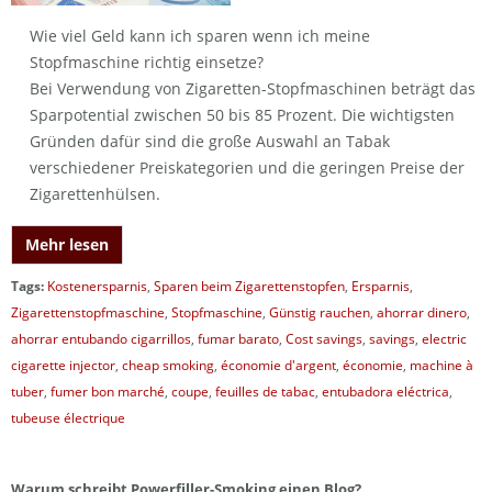
Wie viel Geld kann ich sparen wenn ich meine
Stopfmaschine richtig einsetze?
Bei Verwendung von Zigaretten-Stopfmaschinen beträgt das
Sparpotential zwischen 50 bis 85 Prozent. Die wichtigsten
Gründen dafür sind die große Auswahl an Tabak
verschiedener Preiskategorien und die geringen Preise der
Zigarettenhülsen.
Mehr lesen
Tags:
Kostenersparnis
,
Sparen beim Zigarettenstopfen
,
Ersparnis
,
Zigarettenstopfmaschine
,
Stopfmaschine
,
Günstig rauchen
,
ahorrar dinero
,
ahorrar entubando cigarrillos
,
fumar barato
,
Cost savings
,
savings
,
electric
cigarette injector
,
cheap smoking
,
économie d'argent
,
économie
,
machine à
tuber
,
fumer bon marché
,
coupe
,
feuilles de tabac
,
entubadora eléctrica
,
tubeuse électrique
Warum schreibt Powerfiller-Smoking einen Blog?