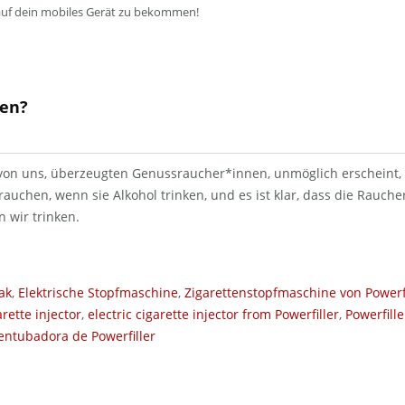
auf dein mobiles Gerät zu bekommen!
hen?
von uns, überzeugten Genussraucher*innen, unmöglich erscheint, g
 rauchen, wenn sie Alkohol trinken, und es ist klar, dass die Rauch
 wir trinken.
ak
,
Elektrische Stopfmaschine
,
Zigarettenstopfmaschine von Powerfi
arette injector
,
electric cigarette injector from Powerfiller
,
Powerfille
entubadora de Powerfiller