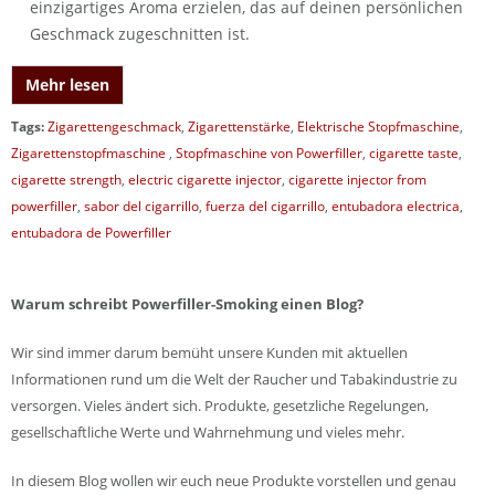
einzigartiges Aroma erzielen, das auf deinen persönlichen
Geschmack zugeschnitten ist.
Mehr lesen
Tags:
Zigarettengeschmack
,
Zigarettenstärke
,
Elektrische Stopfmaschine
,
Zigarettenstopfmaschine
,
Stopfmaschine von Powerfiller
,
cigarette taste
,
cigarette strength
,
electric cigarette injector
,
cigarette injector from
powerfiller
,
sabor del cigarrillo
,
fuerza del cigarrillo
,
entubadora electrica
,
entubadora de Powerfiller
Warum schreibt Powerfiller-Smoking einen Blog?
Wir sind immer darum bemüht unsere Kunden mit aktuellen
Informationen rund um die Welt der Raucher und Tabakindustrie zu
versorgen. Vieles ändert sich. Produkte, gesetzliche Regelungen,
gesellschaftliche Werte und Wahrnehmung und vieles mehr.
In diesem Blog wollen wir euch neue Produkte vorstellen und genau