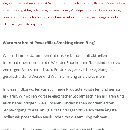
Zigarettenstopfmaschine
,
4 Vorteile
,
bares Geld sparen
,
flexible Anwendung
,
save money
,
4 big advantages
,
save time
,
Ventajas
,
entubadora eléctrica
,
machine à tuber électrique
,
machine a tuber
,
Tubeuse
,
avantages réels
,
electric cigarette injector
Warum schreibt Powerfiller-Smoking einen Blog?
Wir sind immer darum bemüht unsere Kunden mit aktuellen
Informationen rund um die Welt der Raucher und Tabakindustrie zu
versorgen. Vieles ändert sich. Produkte, gesetzliche Regelungen,
gesellschaftliche Werte und Wahrnehmung und vieles mehr.
In diesem Blog wollen wir euch neue Produkte vorstellen und genau
erklären. Wir wollen Vorteile elektrischer Stopfmaschinen erklären und
euch näher bringen. Viele unserer Kunden haben vor dem ersten
Stopfvorgang Zweifel an Qualität und Ergebnis - auch diese Ängste
wollen wir potentiellen Neukunden mit diesem Blog nehmen.
Unterschiedliche Themen werden beispielsweise behandelt: