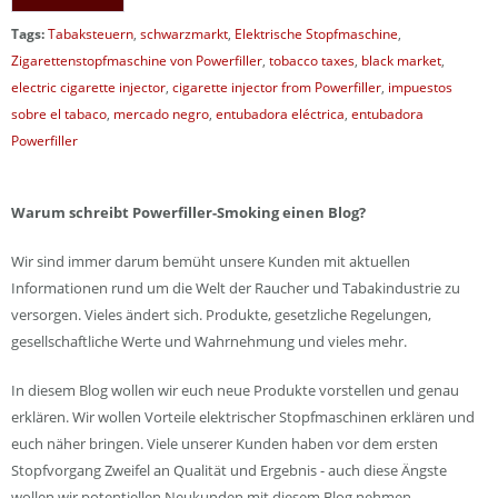
Tags:
Tabaksteuern
,
schwarzmarkt
,
Elektrische Stopfmaschine
,
Zigarettenstopfmaschine von Powerfiller
,
tobacco taxes
,
black market
,
electric cigarette injector
,
cigarette injector from Powerfiller
,
impuestos
sobre el tabaco
,
mercado negro
,
entubadora eléctrica
,
entubadora
Powerfiller
Warum schreibt Powerfiller-Smoking einen Blog?
Wir sind immer darum bemüht unsere Kunden mit aktuellen
Informationen rund um die Welt der Raucher und Tabakindustrie zu
versorgen. Vieles ändert sich. Produkte, gesetzliche Regelungen,
gesellschaftliche Werte und Wahrnehmung und vieles mehr.
In diesem Blog wollen wir euch neue Produkte vorstellen und genau
erklären. Wir wollen Vorteile elektrischer Stopfmaschinen erklären und
euch näher bringen. Viele unserer Kunden haben vor dem ersten
Stopfvorgang Zweifel an Qualität und Ergebnis - auch diese Ängste
wollen wir potentiellen Neukunden mit diesem Blog nehmen.