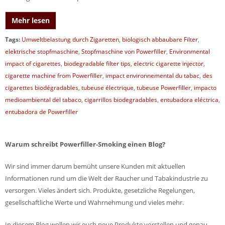
Mehr lesen
Tags:
Umweltbelastung durch Zigaretten
,
biologisch abbaubare Filter
,
elektrische stopfmaschine
,
Stopfmaschine von Powerfiller
,
Environmental
impact of cigarettes
,
biodegradable filter tips
,
electric cigarette injector
,
cigarette machine from Powerfiller
,
impact environnemental du tabac
,
des
cigarettes biodégradables
,
tubeuse électrique
,
tubeuse Powerfiller
,
impacto
medioambiental del tabaco
,
cigarrillos biodegradables
,
entubadora eléctrica
,
entubadora de Powerfiller
Warum schreibt Powerfiller-Smoking einen Blog?
Wir sind immer darum bemüht unsere Kunden mit aktuellen
Informationen rund um die Welt der Raucher und Tabakindustrie zu
versorgen. Vieles ändert sich. Produkte, gesetzliche Regelungen,
gesellschaftliche Werte und Wahrnehmung und vieles mehr.
In diesem Blog wollen wir euch neue Produkte vorstellen und genau