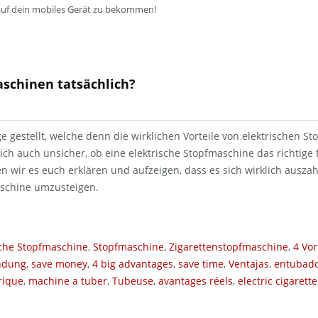
auf dein mobiles Gerät zu bekommen!
aschinen tatsächlich?
ge gestellt, welche denn die wirklichen Vorteile von elektrischen S
ch auch unsicher, ob eine elektrische Stopfmaschine das richtige fü
n wir es euch erklären und aufzeigen, dass es sich wirklich auszahl
aschine umzusteigen.
sche Stopfmaschine
,
Stopfmaschine
,
Zigarettenstopfmaschine
,
4 Vor
ndung
,
save money
,
4 big advantages
,
save time
,
Ventajas
,
entubado
rique
,
machine a tuber
,
Tubeuse
,
avantages réels
,
electric cigarette