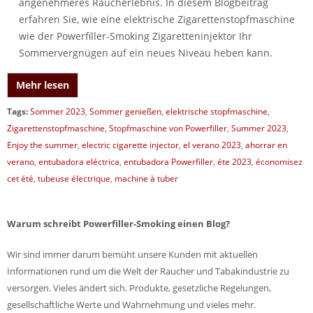
angenehmeres Raucherlebnis. In diesem Blogbeitrag
erfahren Sie, wie eine elektrische Zigarettenstopfmaschine
wie der Powerfiller-Smoking Zigaretteninjektor Ihr
Sommervergnügen auf ein neues Niveau heben kann.
Mehr lesen
Tags:
Sommer 2023
,
Sommer genießen
,
elektrische stopfmaschine
,
Zigarettenstopfmaschine
,
Stopfmaschine von Powerfiller
,
Summer 2023
,
Enjoy the summer
,
electric cigarette injector
,
el verano 2023
,
ahorrar en
verano
,
entubadora eléctrica
,
entubadora Powerfiller
,
éte 2023
,
économisez
cet été
,
tubeuse électrique
,
machine à tuber
Warum schreibt Powerfiller-Smoking einen Blog?
Wir sind immer darum bemüht unsere Kunden mit aktuellen
Informationen rund um die Welt der Raucher und Tabakindustrie zu
versorgen. Vieles ändert sich. Produkte, gesetzliche Regelungen,
gesellschaftliche Werte und Wahrnehmung und vieles mehr.