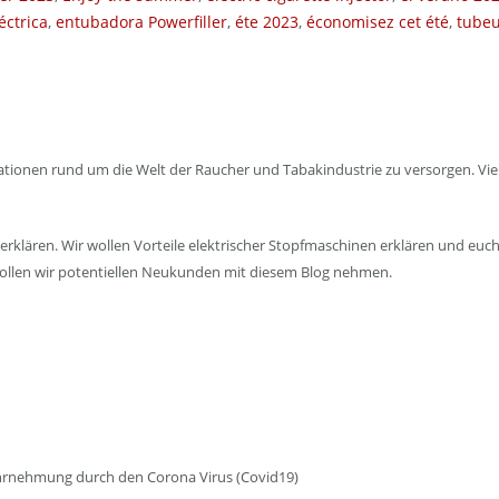
éctrica
,
entubadora Powerfiller
,
éte 2023
,
économisez cet été
,
tubeu
nen rund um die Welt der Raucher und Tabakindustrie zu versorgen. Vieles 
erklären. Wir wollen Vorteile elektrischer Stopfmaschinen erklären und eu
 wollen wir potentiellen Neukunden mit diesem Blog nehmen.
ahrnehmung durch den Corona Virus (Covid19)