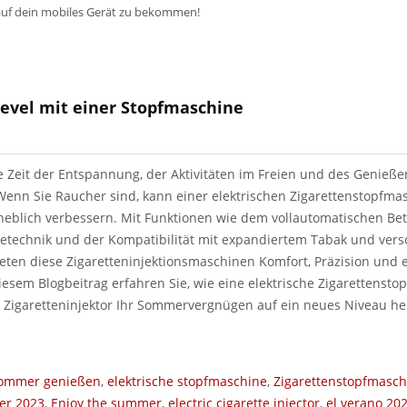
auf dein mobiles Gerät zu bekommen!
evel mit einer Stopfmaschine
e Zeit der Entspannung, der Aktivitäten im Freien und des Genieß
enn Sie Raucher sind, kann einer elektrischen Zigarettenstopfmas
eblich verbessern. Mit Funktionen wie dem vollautomatischen Betr
betechnik und der Kompatibilität mit expandiertem Tabak und ver
ieten diese Zigaretteninjektionsmaschinen Komfort, Präzision und
iesem Blogbeitrag erfahren Sie, wie eine elektrische Zigarettenst
g Zigaretteninjektor Ihr Sommervergnügen auf ein neues Niveau h
ommer genießen
,
elektrische stopfmaschine
,
Zigarettenstopfmasch
r 2023
,
Enjoy the summer
,
electric cigarette injector
,
el verano 20