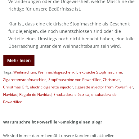
Veränderungen oder die Ungewissheit, welche Maschine die
richtige für unsere Bedürfnisse ist.
Klar ist, dass eine elektrische Stopfmaschine als Geschenk
für diejenigen, die noch unentschlossen sind oder die
Vorteile eines Umstiegs noch nicht bedacht haben, eine tolle
Überraschung unter dem Weihnachtsbaum sein wird.
Mehr lesen
Tags:
Weihnachten
,
Weihnachtsgeschenk
,
Elektrsiche Stopfmaschine
,
Zigarettenstopfmaschine
,
Stopfmaschine von Powerfiller
,
Christmas
,
Christmas Gift
,
electric cigarette injector
,
cigarette injector from Powerfiller
,
Navidad
,
Regalo de Navidad
,
Entubadora eléctrica
,
entubadora de
Powerfiller
Warum schreibt Powerfiller-Smoking einen Blog?
Wir sind immer darum bemüht unsere Kunden mit aktuellen