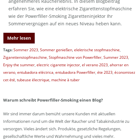
angenehmeres Raucherlebnis. In diesem Blogbeitrag
erfahren Sie, wie eine elektrische Zigarettenstopfmaschine
wie der Powerfiller-Smoking Zigaretteninjektor Ihr
Sommervergnügen auf ein neues Niveau heben kann.
Mehr lesen
Tags:
Sommer 2023
,
Sommer genießen
,
elektrische stopfmaschine
,
Zigarettenstopfmaschine
,
Stopfmaschine von Powerfiller
,
Summer 2023
,
Enjoy the summer
,
electric cigarette injector
,
el verano 2023
,
ahorrar en
verano
,
entubadora eléctrica
,
entubadora Powerfiller
,
éte 2023
,
économisez
cet été
,
tubeuse électrique
,
machine à tuber
Warum schreibt Powerfiller-Smoking einen Blog?
Wir sind immer darum bemüht unsere Kunden mit aktuellen
Informationen rund um die Welt der Raucher und Tabakindustrie zu
versorgen. Vieles ändert sich. Produkte, gesetzliche Regelungen,
gesellschaftliche Werte und Wahrnehmung und vieles mehr.