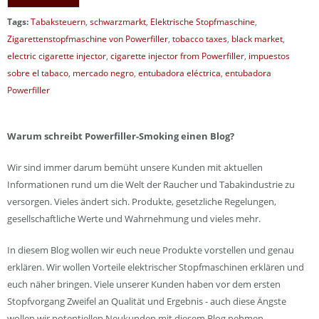
Tags:
Tabaksteuern
,
schwarzmarkt
,
Elektrische Stopfmaschine
,
Zigarettenstopfmaschine von Powerfiller
,
tobacco taxes
,
black market
,
electric cigarette injector
,
cigarette injector from Powerfiller
,
impuestos
sobre el tabaco
,
mercado negro
,
entubadora eléctrica
,
entubadora
Powerfiller
Warum schreibt Powerfiller-Smoking einen Blog?
Wir sind immer darum bemüht unsere Kunden mit aktuellen
Informationen rund um die Welt der Raucher und Tabakindustrie zu
versorgen. Vieles ändert sich. Produkte, gesetzliche Regelungen,
gesellschaftliche Werte und Wahrnehmung und vieles mehr.
In diesem Blog wollen wir euch neue Produkte vorstellen und genau
erklären. Wir wollen Vorteile elektrischer Stopfmaschinen erklären und
euch näher bringen. Viele unserer Kunden haben vor dem ersten
Stopfvorgang Zweifel an Qualität und Ergebnis - auch diese Ängste
wollen wir potentiellen Neukunden mit diesem Blog nehmen.