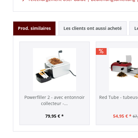
Prod. similaires
Les clients ont aussi acheté
L
Powerfiller 2 - avec entonnoir
Red Tube - tubeus
collecteur -...
79,95 € *
54,95 € *
67,