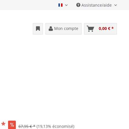
Assistance/aide
Francais
Mon compte
0,00 € *
 *
67,95 € *
(19,13% économisé)