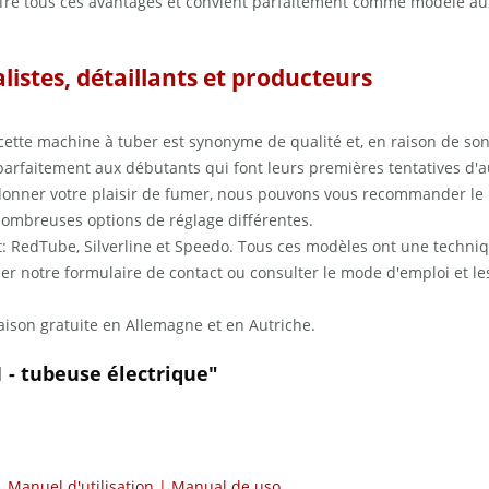
1 offre tous ces avantages et convient parfaitement comme modèle 
listes, détaillants et producteurs
tte machine à tuber est synonyme de qualité et, en raison de son fo
faitement aux débutants qui font leurs premières tentatives d'au
onner votre plaisir de fumer, nous pouvons vous recommander le Po
nombreuses options de réglage différentes.
 RedTube, Silverline et Speedo. Tous ces modèles ont une techniq
iser notre formulaire de contact ou consulter le mode d'emploi et le
vraison gratuite en Allemagne et en Autriche.
 - tubeuse électrique"
Manuel d'utilisation | Manual de uso