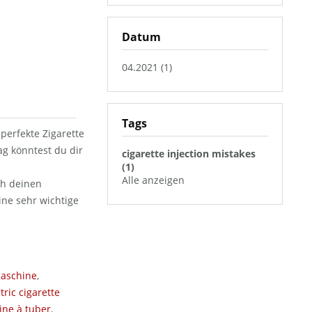
Datum
04.2021 (1)
Tags
perfekte Zigarette
ag könntest du dir
cigarette injection mistakes
(1)
Alle anzeigen
ch deinen
ine sehr wichtige
maschine
,
tric cigarette
ine à tuber
,