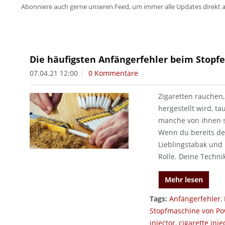
Abonniere auch gerne unseren Feed, um immer alle Updates direkt 
Die häufigsten Anfängerfehler beim Stopf
07.04.21 12:00
0 Kommentare
Zigaretten rauchen,
hergestellt wird, t
manche von ihnen 
Wenn du bereits de
Lieblingstabak und 
Rolle. Deine Technik
Mehr lesen
Tags:
Anfängerfehler
,
Stopfmaschine von Pow
injector
,
cigarette inje