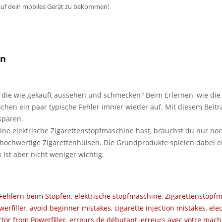
auf dein mobiles Gerät zu bekommen!
en
 die wie gekauft aussehen und schmecken? Beim Erlernen, wie die 
auchen ein paar typische Fehler immer wieder auf. Mit diesem Beitr
sparen.
ine elektrische Zigarettenstopfmaschine hast, brauchst du nur no
hochwertige Zigarettenhülsen. Die Grundprodukte spielen dabei e
 ist aber nicht weniger wichtig.
Fehlern beim Stopfen
,
elektrische stopfmaschine
,
Zigarettenstopf
erfiller
,
avoid beginner mistakes
,
cigarette injection mistakes
,
elec
ctor from Powerfiller
,
erreurs de débutant
,
erreurs avec votre mach