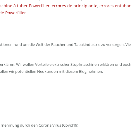
chine à tuber Powerfiller
,
errores de principiante
,
errores entuba
e Powerfiller
nen rund um die Welt der Raucher und Tabakindustrie zu versorgen. Vieles 
erklären. Wir wollen Vorteile elektrischer Stopfmaschinen erklären und eu
 wollen wir potentiellen Neukunden mit diesem Blog nehmen.
ahrnehmung durch den Corona Virus (Covid19)