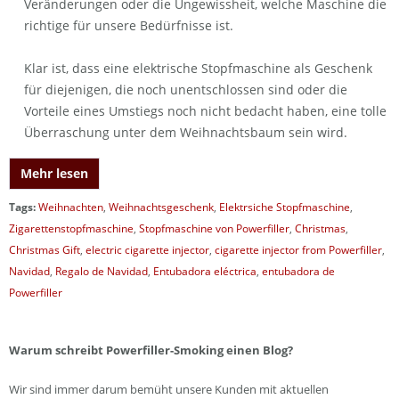
Veränderungen oder die Ungewissheit, welche Maschine die
richtige für unsere Bedürfnisse ist.
Klar ist, dass eine elektrische Stopfmaschine als Geschenk
für diejenigen, die noch unentschlossen sind oder die
Vorteile eines Umstiegs noch nicht bedacht haben, eine tolle
Überraschung unter dem Weihnachtsbaum sein wird.
Mehr lesen
Tags:
Weihnachten
,
Weihnachtsgeschenk
,
Elektrsiche Stopfmaschine
,
Zigarettenstopfmaschine
,
Stopfmaschine von Powerfiller
,
Christmas
,
Christmas Gift
,
electric cigarette injector
,
cigarette injector from Powerfiller
,
Navidad
,
Regalo de Navidad
,
Entubadora eléctrica
,
entubadora de
Powerfiller
Warum schreibt Powerfiller-Smoking einen Blog?
Wir sind immer darum bemüht unsere Kunden mit aktuellen