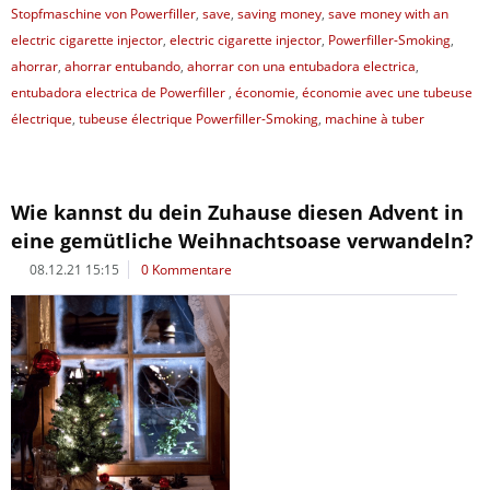
Stopfmaschine von Powerfiller
,
save
,
saving money
,
save money with an
electric cigarette injector
,
electric cigarette injector
,
Powerfiller-Smoking
,
ahorrar
,
ahorrar entubando
,
ahorrar con una entubadora electrica
,
entubadora electrica de Powerfiller
,
économie
,
économie avec une tubeuse
électrique
,
tubeuse électrique Powerfiller-Smoking
,
machine à tuber
Wie kannst du dein Zuhause diesen Advent in
eine gemütliche Weihnachtsoase verwandeln?
08.12.21 15:15
0 Kommentare