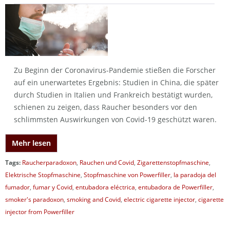
Zu Beginn der Coronavirus-Pandemie stießen die Forscher
auf ein unerwartetes Ergebnis: Studien in China, die später
durch Studien in Italien und Frankreich bestätigt wurden,
schienen zu zeigen, dass Raucher besonders vor den
schlimmsten Auswirkungen von Covid-19 geschützt waren.
Mehr lesen
Tags:
Raucherparadoxon
,
Rauchen und Covid
,
Zigarettenstopfmaschine
,
Elektrische Stopfmaschine
,
Stopfmaschine von Powerfiller
,
la paradoja del
fumador
,
fumar y Covid
,
entubadora eléctrica
,
entubadora de Powerfiller
,
smoker's paradoxon
,
smoking and Covid
,
electric cigarette injector
,
cigarette
injector from Powerfiller