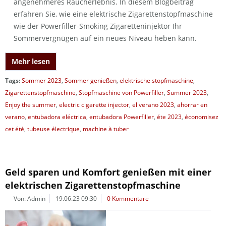
angenehmeres Raucherlebnis. In diesem Blogbeitrag
erfahren Sie, wie eine elektrische Zigarettenstopfmaschine
wie der Powerfiller-Smoking Zigaretteninjektor Ihr
Sommervergnügen auf ein neues Niveau heben kann.
Mehr lesen
Tags:
Sommer 2023
,
Sommer genießen
,
elektrische stopfmaschine
,
Zigarettenstopfmaschine
,
Stopfmaschine von Powerfiller
,
Summer 2023
,
Enjoy the summer
,
electric cigarette injector
,
el verano 2023
,
ahorrar en
verano
,
entubadora eléctrica
,
entubadora Powerfiller
,
éte 2023
,
économisez
cet été
,
tubeuse électrique
,
machine à tuber
Geld sparen und Komfort genießen mit einer
elektrischen Zigarettenstopfmaschine
Von: Admin
19.06.23 09:30
0 Kommentare