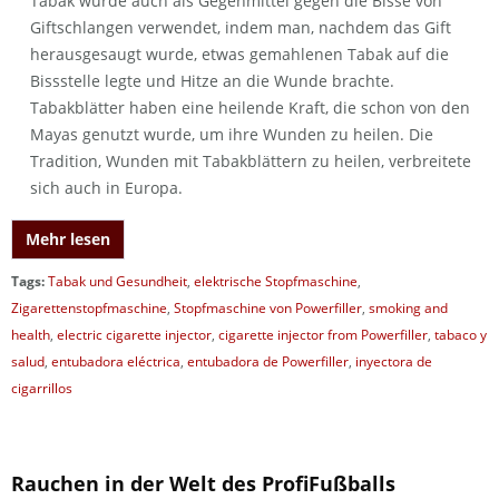
Tabak wurde auch als Gegenmittel gegen die Bisse von
Giftschlangen verwendet, indem man, nachdem das Gift
herausgesaugt wurde, etwas gemahlenen Tabak auf die
Bissstelle legte und Hitze an die Wunde brachte.
Tabakblätter haben eine heilende Kraft, die schon von den
Mayas genutzt wurde, um ihre Wunden zu heilen. Die
Tradition, Wunden mit Tabakblättern zu heilen, verbreitete
sich auch in Europa.
Mehr lesen
Tags:
Tabak und Gesundheit
,
elektrische Stopfmaschine
,
Zigarettenstopfmaschine
,
Stopfmaschine von Powerfiller
,
smoking and
health
,
electric cigarette injector
,
cigarette injector from Powerfiller
,
tabaco y
salud
,
entubadora eléctrica
,
entubadora de Powerfiller
,
inyectora de
cigarrillos
Rauchen in der Welt des ProfiFußballs