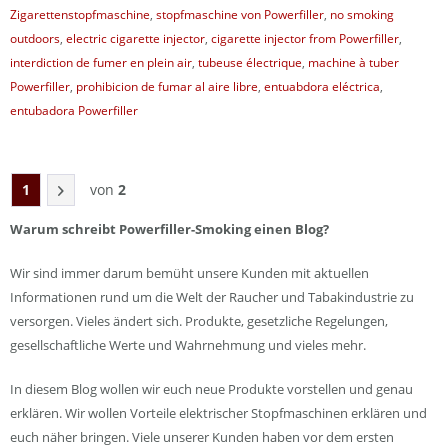
Zigarettenstopfmaschine
,
stopfmaschine von Powerfiller
,
no smoking
outdoors
,
electric cigarette injector
,
cigarette injector from Powerfiller
,
interdiction de fumer en plein air
,
tubeuse électrique
,
machine à tuber
Powerfiller
,
prohibicion de fumar al aire libre
,
entuabdora eléctrica
,
entubadora Powerfiller
1
von
2
Warum schreibt Powerfiller-Smoking einen Blog?
Wir sind immer darum bemüht unsere Kunden mit aktuellen
Informationen rund um die Welt der Raucher und Tabakindustrie zu
versorgen. Vieles ändert sich. Produkte, gesetzliche Regelungen,
gesellschaftliche Werte und Wahrnehmung und vieles mehr.
In diesem Blog wollen wir euch neue Produkte vorstellen und genau
erklären. Wir wollen Vorteile elektrischer Stopfmaschinen erklären und
euch näher bringen. Viele unserer Kunden haben vor dem ersten