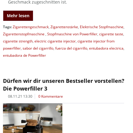
Geschmack zugeschnitten ist.
Mehr lesen
Tags:
Zigarettengeschmack
,
Zigarettenstärke
,
Elektrische Stopfmaschine
,
Zigarettenstopfmaschine
,
Stopfmaschine von Powerfiller
,
cigarette taste
,
cigarette strength
,
electric cigarette injector
,
cigarette injector from
powerfiller
,
sabor del cigarrillo
,
fuerza del cigarrillo
,
entubadora electrica
,
entubadora de Powerfiller
Dürfen wir dir unseren Bestseller vorstellen?
Die Powerfiller 3
08.11.21 13:30
0 Kommentare