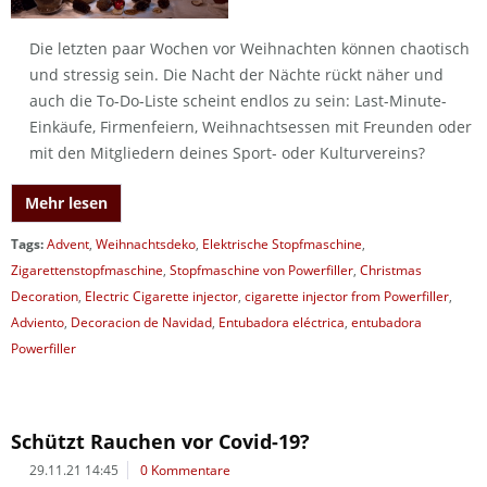
Die letzten paar Wochen vor Weihnachten können chaotisch
und stressig sein. Die Nacht der Nächte rückt näher und
auch die To-Do-Liste scheint endlos zu sein: Last-Minute-
Einkäufe, Firmenfeiern, Weihnachtsessen mit Freunden oder
mit den Mitgliedern deines Sport- oder Kulturvereins?
Mehr lesen
Tags:
Advent
,
Weihnachtsdeko
,
Elektrische Stopfmaschine
,
Zigarettenstopfmaschine
,
Stopfmaschine von Powerfiller
,
Christmas
Decoration
,
Electric Cigarette injector
,
cigarette injector from Powerfiller
,
Adviento
,
Decoracion de Navidad
,
Entubadora eléctrica
,
entubadora
Powerfiller
Schützt Rauchen vor Covid-19?
29.11.21 14:45
0 Kommentare