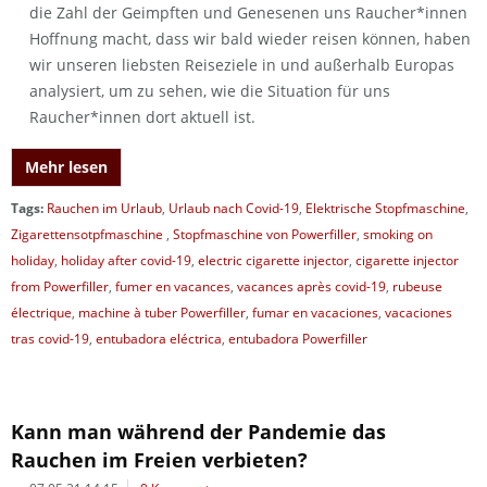
die Zahl der Geimpften und Genesenen uns Raucher*innen
Hoffnung macht, dass wir bald wieder reisen können, haben
wir unseren liebsten Reiseziele in und außerhalb Europas
analysiert, um zu sehen, wie die Situation für uns
Raucher*innen dort aktuell ist.
Mehr lesen
Tags:
Rauchen im Urlaub
,
Urlaub nach Covid-19
,
Elektrische Stopfmaschine
,
Zigarettensotpfmaschine
,
Stopfmaschine von Powerfiller
,
smoking on
holiday
,
holiday after covid-19
,
electric cigarette injector
,
cigarette injector
from Powerfiller
,
fumer en vacances
,
vacances après covid-19
,
rubeuse
électrique
,
machine à tuber Powerfiller
,
fumar en vacaciones
,
vacaciones
tras covid-19
,
entubadora eléctrica
,
entubadora Powerfiller
Kann man während der Pandemie das
Rauchen im Freien verbieten?