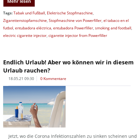
Mehr lesen
Tags:
Tabak und Fußball
,
Elektrische Stopfmaschine
,
Zigarettenstopfamschine
,
Stopfmaschine von Powerfiller
,
el tabaco en el
futbol
,
entubadora eléctrica
,
entubadora Powerfiller
,
smoking and football
,
electric cigarette injector
,
cigarette injector from Powerfiller
Endlich Urlaub! Aber wo können wir in diesem
Urlaub rauchen?
18.05.21 09:30
0 Kommentare
Jetzt, wo die Corona Infektionszahlen zu sinken scheinen und