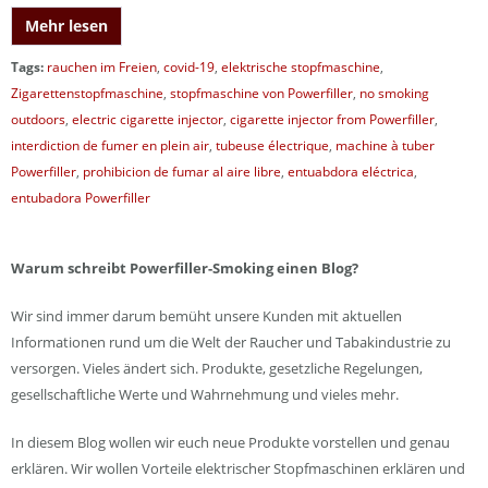
Mehr lesen
Tags:
rauchen im Freien
,
covid-19
,
elektrische stopfmaschine
,
Zigarettenstopfmaschine
,
stopfmaschine von Powerfiller
,
no smoking
outdoors
,
electric cigarette injector
,
cigarette injector from Powerfiller
,
interdiction de fumer en plein air
,
tubeuse électrique
,
machine à tuber
Powerfiller
,
prohibicion de fumar al aire libre
,
entuabdora eléctrica
,
entubadora Powerfiller
Warum schreibt Powerfiller-Smoking einen Blog?
Wir sind immer darum bemüht unsere Kunden mit aktuellen
Informationen rund um die Welt der Raucher und Tabakindustrie zu
versorgen. Vieles ändert sich. Produkte, gesetzliche Regelungen,
gesellschaftliche Werte und Wahrnehmung und vieles mehr.
In diesem Blog wollen wir euch neue Produkte vorstellen und genau
erklären. Wir wollen Vorteile elektrischer Stopfmaschinen erklären und